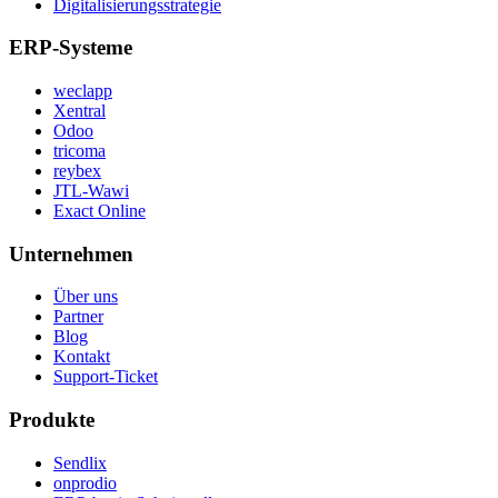
Digitalisierungsstrategie
ERP-Systeme
weclapp
Xentral
Odoo
tricoma
reybex
JTL-Wawi
Exact Online
Unternehmen
Über uns
Partner
Blog
Kontakt
Support-Ticket
Produkte
Sendlix
onprodio