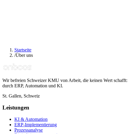
Kein Risiko
Kein Verkaufsgespräch. Kein Pitch-Deck. Nur Klarheit, auch wenn
das heisst: «Du brauchst uns nicht.»
Startseite
/
Über uns
Wir befreien Schweizer KMU von Arbeit, die keinen Wert schafft:
durch ERP, Automation und KI.
St. Gallen, Schweiz
Leistungen
KI & Automation
ERP-Implementierung
Prozessanalyse