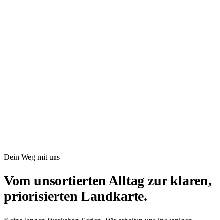
gegeneinander arbeiten, woher Qualitätsprobleme kommen. Nicht
jede Reibung muss weg - nur die, die wirklich teuer ist.
Ein ehrliches Bild davon, was sich zu ändern lohnt und was
Kosmetik wäre.
04
Phase 4
Priorisieren
Ihr bekommt ein sortiertes Backlog: was zuerst, was später, was gar
nicht. Jeder Punkt hat einen geschätzten Aufwand, den erwarteten
Nutzen und die Abhängigkeiten zu anderen Projekten - damit
Entscheidungen möglich werden, nicht nur Diskussionen.
Eine priorisierte Roadmap als Basis für Budget, Tool-
Entscheidungen und Team-Kapazität.
Dein Weg mit uns
Vom unsortierten Alltag zur klaren,
priorisierten Landkarte.