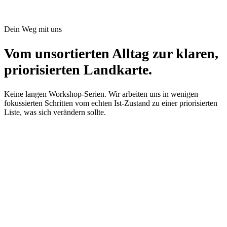
Dein Weg mit uns
Vom unsortierten Alltag zur klaren,
priorisierten Landkarte.
Keine langen Workshop-Serien. Wir arbeiten uns in wenigen
fokussierten Schritten vom echten Ist-Zustand zu einer priorisierten
Liste, was sich verändern sollte.
01
Phase 1
Verstehen
Wir reden mit den Leuten, die die Arbeit täglich machen - nicht nur
mit der Geschäftsleitung. Kurze, fokussierte Gespräche, vor Ort
oder remote. Wir schauen die echten Werkzeuge an (ERP, Excel,
Mails, geteilte Ordner), statt theoretische Beschreibungen zu
sammeln.