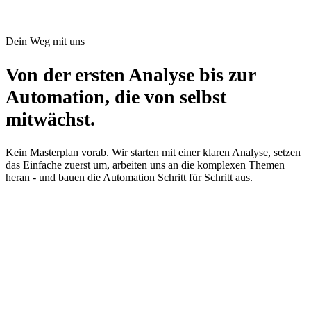
Dein Weg mit uns
Von der ersten Analyse bis zur
Automation, die von selbst
mitwächst.
Kein Masterplan vorab. Wir starten mit einer klaren Analyse, setzen
das Einfache zuerst um, arbeiten uns an die komplexen Themen
heran - und bauen die Automation Schritt für Schritt aus.
01
Phase 1
Prozesse analysieren
Wir schauen uns an, wie bei euch gearbeitet wird - welche Systeme,
welche Routineschritte, wo die Zeit versickert. Keine Workshop-
Folien, sondern Gespräche mit den Leuten, die die Arbeit täglich