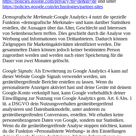
https://policies.google.com/privacy?hl=de&gl=de
und unter
https://policies.google.com/technologies/partner-sites
Demografische Merkmale:
Google Analytics 4 nutzt die spezielle
Funktion «demografische Merkmale» und kann darüber Statistiken
erstellen, die Aussagen über das Alter, Geschlecht und Interessen
von Seitenbesuchern treffen. Dies geschieht durch die Analyse von
Werbung und Informationen von Drittanbietern. Dadurch können
Zielgruppen für Marketingaktivitäten identifiziert werden. Die
gesammelten Daten können jedoch keiner bestimmten Person
zugeordnet werden und werden nach einer Speicherung für die
Dauer von zwei Monaten gelöscht.
Google Signals:
Als Erweiterung zu Google Analytics 4 kann auf
dieser Website Google Signals verwendet werden, um
geräteübergreifende Berichte erstellen zu lassen. Wenn du
personalisierte Anzeigen aktiviert hast und deine Geräte mit deinem
Google-Konto verknüpft hast, kann Google vorbehaltlich deiner
Einwilligung zur Nutzung von Google Analytics gem. Art. 6 Abs. 1
lit. a DSGVO dein Nutzungsverhalten geräteübergreifend
analysieren und Datenbankmodelle, unter anderem zu
geräteübergreifenden Conversions, erstellen. Wir erhalten keine
personenbezogenen Daten von Google, sondern nur Statistiken.
Wenn du die geräteübergreifende Analyse stoppen möchtest, kannst
du die Funktion «Personalisierte Werbung» in den Einstellungen